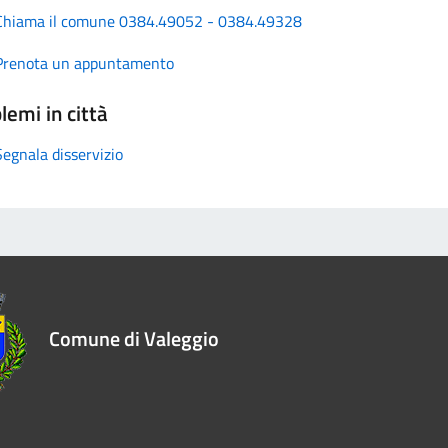
Chiama il comune 0384.49052 - 0384.49328
Prenota un appuntamento
lemi in città
Segnala disservizio
Comune di Valeggio