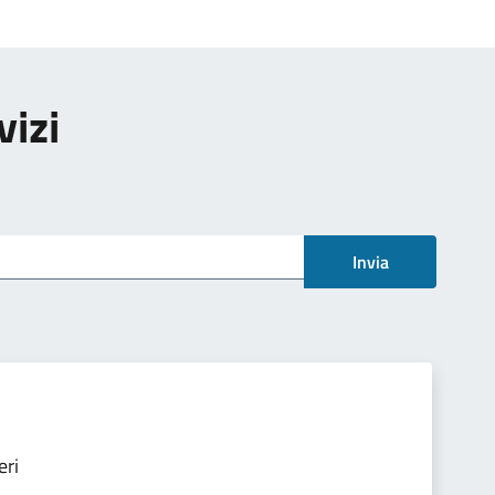
vizi
Invia
eri