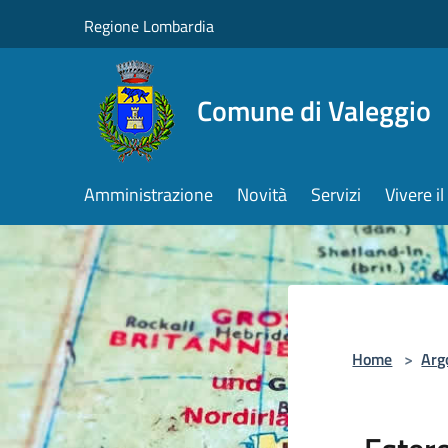
Salta al contenuto principale
Regione Lombardia
Comune di Valeggio
Amministrazione
Novità
Servizi
Vivere 
Home
>
Arg