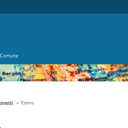
il Comune
omenti
>
Estero