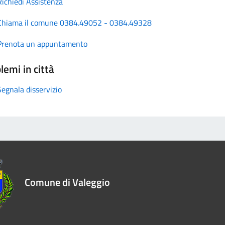
Richiedi Assistenza
Chiama il comune 0384.49052 - 0384.49328
Prenota un appuntamento
lemi in città
Segnala disservizio
Comune di Valeggio