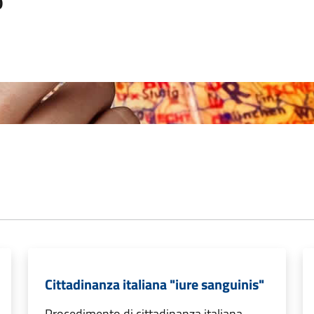
o
Cittadinanza italiana "iure sanguinis"
Procedimento di cittadinanza italiana