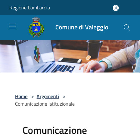
Salta al contenuto principale
Regione Lombardia
Comune di Valeggio
Home
>
Argomenti
>
Comunicazione istituzionale
Comunicazione