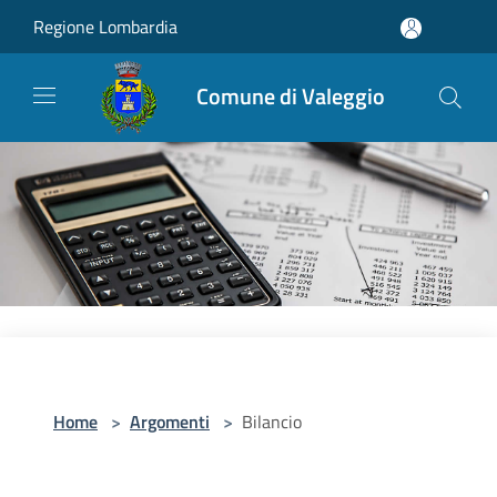
Salta al contenuto principale
Regione Lombardia
Comune di Valeggio
Home
>
Argomenti
>
Bilancio