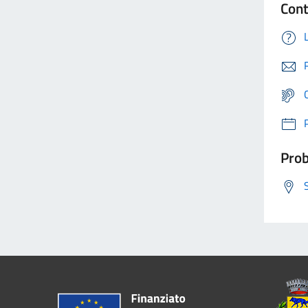
Cont
Prob