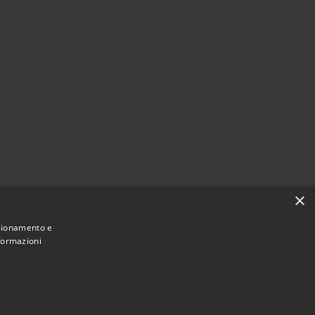
×
nzionamento e
nformazioni