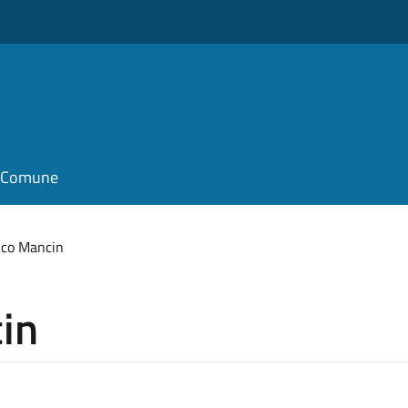
il Comune
nco Mancin
in