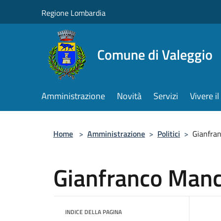
Salta al contenuto principale
Regione Lombardia
Comune di Valeggio
Amministrazione
Novità
Servizi
Vivere 
Home
>
Amministrazione
>
Politici
>
Gianfra
Gianfranco Manc
INDICE DELLA PAGINA