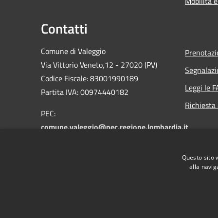
Mobilità e
Contatti
Comune di Valeggio
Prenotaz
Via Vittorio Veneto,12 - 27020 (PV)
Segnalazi
Codice Fiscale: 83001990189
Leggi le 
Partita IVA: 00974440182
Richiesta
PEC:
comune.valeggio@pec.regione.lombardia.it
Email:
valeggio@libero.it
Centralino Unico: 0384.49052 -
Questo sito 
0384.49328
alla navig