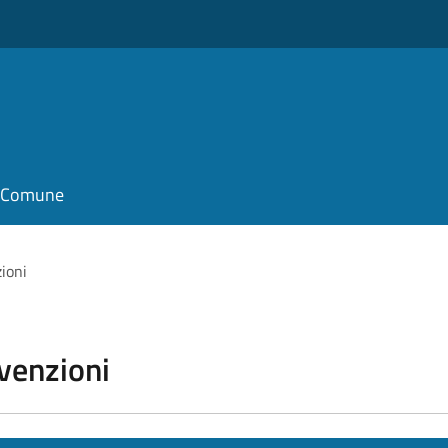
il Comune
zioni
vvenzioni