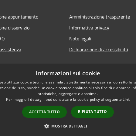
ione appuntamento
Amministrazione trasparente
one disservizio
Informativa privacy
FAQ
Note legali
 assistenza
Dichiarazione di accessibilità
Informazioni sui cookie
web utilizza cookie tecnici e assimilati strettamente necessari al corretto fu
azione del sito, nonché un cookie tecnico analitico al solo fine di elaborare i
statistiche, aggregate e anonime.
Per maggiori dettagli, può consultare la cookie policy al seguente
Link
RIFIUTA TUTTO
ACCETTA TUTTO
l sito
Copyright © 2026 • Comune di
MOSTRA DETTAGLI