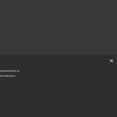
×
nzionamento e
nformazioni
Municipium
Accesso redazione
 Valeggio • Powered by
•