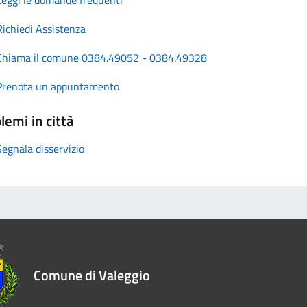
Richiedi Assistenza
Chiama il comune 0384.49052 - 0384.49328
Prenota un appuntamento
lemi in città
Segnala disservizio
Comune di Valeggio