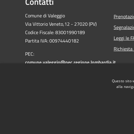
Contatti
Comune di Valeggio
Prenotaz
Via Vittorio Veneto,12 - 27020 (PV)
Segnalazi
Codice Fiscale: 83001990189
Leggi le 
Partita IVA: 00974440182
Richiesta
PEC:
comune.valeggio@pec.regione.lombardia.it
Email:
valeggio@libero.it
Centralino Unico: 0384.49052 -
Questo sito 
0384.49328
alla navig
RSS
Accessibilità
Privacy
Cookie
Mappa de