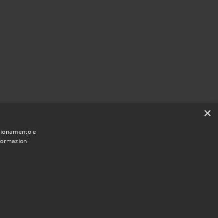
×
nzionamento e
nformazioni
Municipium
Accesso redazione
 Valeggio • Powered by
•