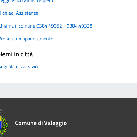
Richiedi Assistenza
Chiama il comune 0384.49052 - 0384.49328
Prenota un appuntamento
lemi in città
Segnala disservizio
Comune di Valeggio