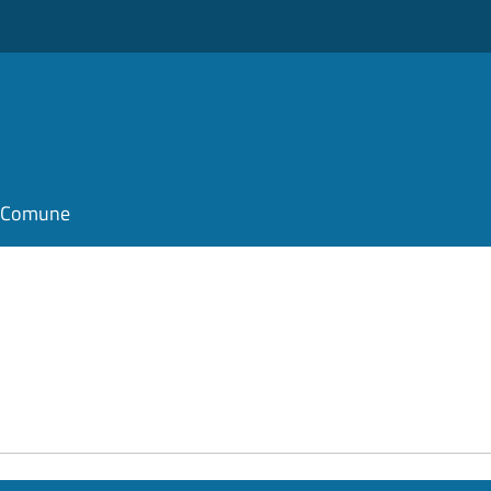
il Comune
e