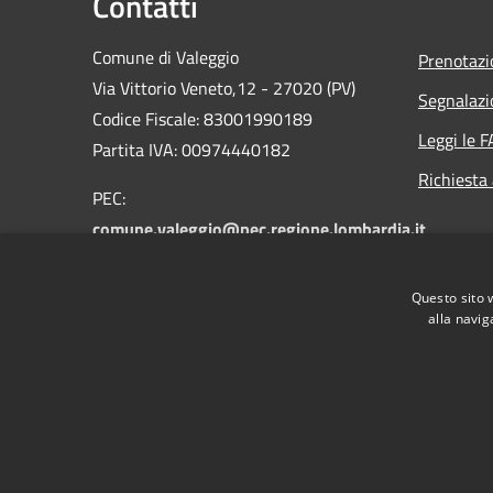
Contatti
Comune di Valeggio
Prenotaz
Via Vittorio Veneto,12 - 27020 (PV)
Segnalazi
Codice Fiscale: 83001990189
Leggi le 
Partita IVA: 00974440182
Richiesta
PEC:
comune.valeggio@pec.regione.lombardia.it
Email:
valeggio@libero.it
Centralino Unico: 0384.49052 -
Questo sito 
0384.49328
alla navig
RSS
Accessibilità
Privacy
Cookie
Mappa de