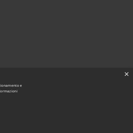
×
nzionamento e
nformazioni
Municipium
Accesso redazione
 Valeggio • Powered by
•