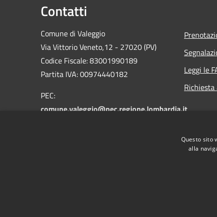
Contatti
Comune di Valeggio
Prenotaz
Via Vittorio Veneto,12 - 27020 (PV)
Segnalazi
Codice Fiscale: 83001990189
Leggi le 
Partita IVA: 00974440182
Richiesta
PEC:
comune.valeggio@pec.regione.lombardia.it
Email:
valeggio@libero.it
Centralino Unico: 0384.49052 -
Questo sito 
0384.49328
alla navig
RSS
Accessibilità
Privacy
Cookie
Mappa de