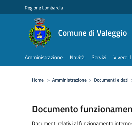
Salta al contenuto principale
Regione Lombardia
Comune di Valeggio
Amministrazione
Novità
Servizi
Vivere 
Home
>
Amministrazione
>
Documenti e dati
Documento funzionament
Documenti relativi al funzionamento interno: 