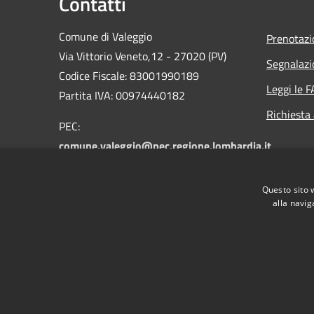
Contatti
Comune di Valeggio
Prenotaz
Via Vittorio Veneto,12 - 27020 (PV)
Segnalazi
Codice Fiscale: 83001990189
Leggi le 
Partita IVA: 00974440182
Richiesta
PEC:
comune.valeggio@pec.regione.lombardia.it
Email:
valeggio@libero.it
Centralino Unico: 0384.49052 -
Questo sito 
0384.49328
alla navig
RSS
Accessibilità
Privacy
Cookie
Mappa de