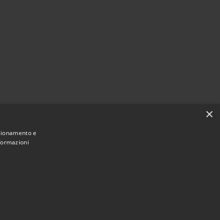
×
nzionamento e
nformazioni
Municipium
Accesso redazione
 Valeggio • Powered by
•