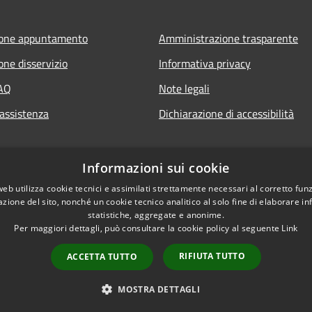
ione appuntamento
Amministrazione trasparente
one disservizio
Informativa privacy
FAQ
Note legali
 assistenza
Dichiarazione di accessibilità
Informazioni sui cookie
web utilizza cookie tecnici e assimilati strettamente necessari al corretto fu
azione del sito, nonché un cookie tecnico analitico al solo fine di elaborare i
statistiche, aggregate e anonime.
Per maggiori dettagli, può consultare la cookie policy al seguente
Link
RIFIUTA TUTTO
ACCETTA TUTTO
l sito
Copyright © 2026 • Comune di
MOSTRA DETTAGLI