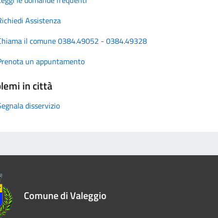
Richiedi Assistenza
Chiama il comune 0384.49052 - 0384.49328
Prenota un appuntamento
lemi in città
Segnala disservizio
Comune di Valeggio