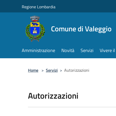
Salta al contenuto principale
Regione Lombardia
Comune di Valeggio
Amministrazione
Novità
Servizi
Vivere 
Home
>
Servizi
>
Autorizzazioni
Autorizzazioni