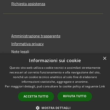
Richiesta assistenza
Amministrazione trasparente
Informativa privacy
Note legali
×
Dichiarazione di accessibilità
Informazioni sui cookie
Questo sito web utilizza cookie tecnici e assimilati strettamente
necessari al corretto funzionamento e alla navigazione del sito,
nonché un cookie tecnico analitico al solo fine di elaborare
informazioni statistiche, aggregate e anonime.
RSS
Copyright © 2026 • Comune di
Per maggiori dettagli, può consultare la cookie policy al seguente
Link
Accessibilità
Valeggio • Powered by
Privacy
Municipium
Accesso
•
RIFIUTA TUTTO
ACCETTA TUTTO
Cookie
redazione
Mappa del sito
MOSTRA DETTAGLI